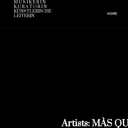
M U S I K E R I N
K U R A T O R I N
KÜNSTLERISCHE
HOME
LEITERIN
Artists: MÀS Q