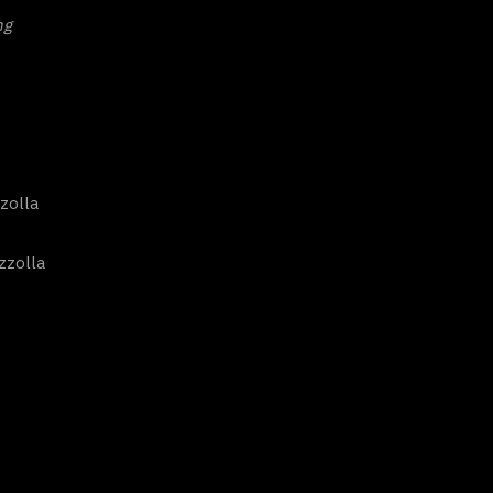
ng
zolla
zzolla