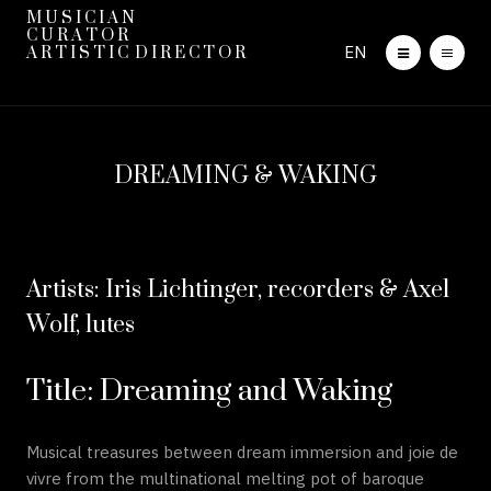
M U S I C I A N
C U R A T O R
EN
A R T I S T I C D I R E C T O R
DREAMING & WAKING
Artists: Iris Lichtinger, recorders & Axel
Wolf, lutes
Title: Dreaming and Waking
Musical treasures between dream immersion and joie de
vivre from the multinational melting pot of baroque