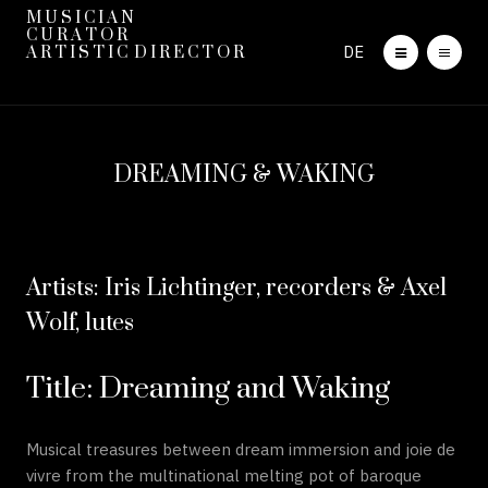
M U S I C I A N
C U R A T O R
DE
A R T I S T I C D I R E C T O R
DREAMING & WAKING
Artists: Iris Lichtinger, recorders & Axel
Wolf, lutes
Title: Dreaming and Waking
Musical treasures between dream immersion and joie de
vivre from the multinational melting pot of baroque