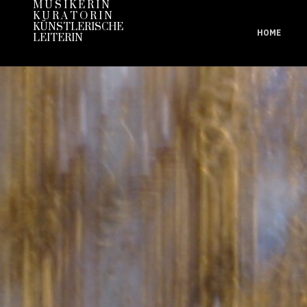
M U S I K E R I N
K U R A T O R I N
KÜNSTLERISCHE
HOME
LEITERIN