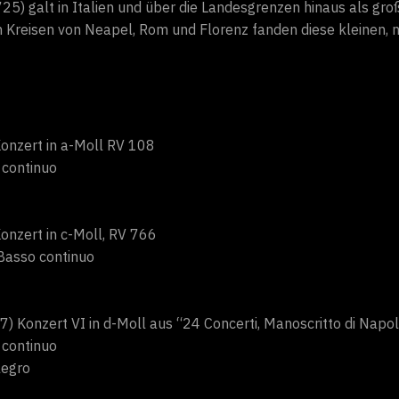
25) galt in Italien und über die Landesgrenzen hinaus als gro
n Kreisen von Neapel, Rom und Florenz fanden diese kleinen,
Konzert in a-Moll RV 108
 continuo
onzert in c-Moll, RV 766
d Basso continuo
) Konzert VI in d-Moll aus “24 Concerti, Manoscritto di Napo
 continuo
legro