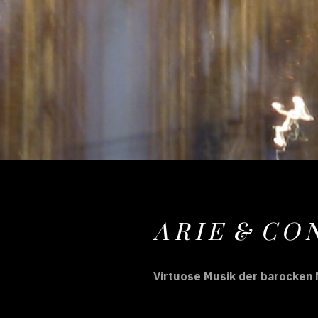
A R I E & C O N
Virtuose Musik der barocken M