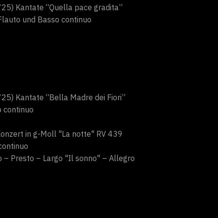
725) Kantate “Quella pace gradita”
, Flauto und Basso continuo
25) Kantate “Bella Madre dei Fiori”
o continuo
onzert in g-Moll "La notte" RV 439
continuo
 – Presto – Largo "Il sonno" – Allegro