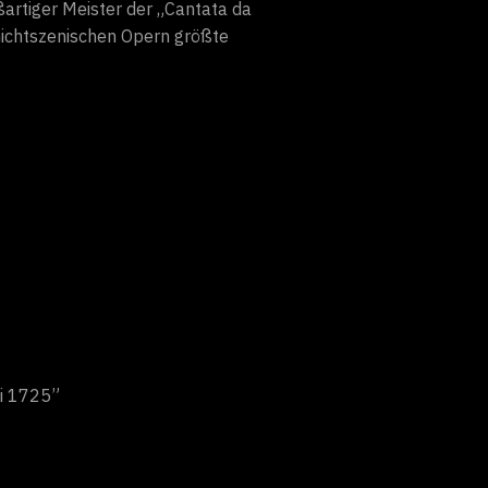
ßartiger Meister der „Cantata da
 nichtszenischen Opern größte
li 1725”