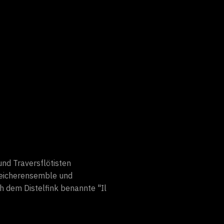
und Traversflötisten
treicherensemble und
ch dem Distelfink benannte "Il