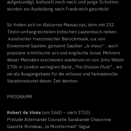
aufgekündigt, kulturell noch nach, und junge Schotten
wurden zur Ausbildung nach Frankreich geschickt.
So finden sich im
Balcarres
-Manuscript
,
dem mit 252
Titeln umfangreichsten britischen Lautenbuch neben
kunstvoller französischer Barockmusik, u.a. von
Ennemond Gaultier, genannt Gaultier
„le Vieux“
, auch
populäre schottische
airs
und englische
tunes
. Mehrere
dieser Melodien erscheinen wiederum im von John Walsh
1706 in London verlegten Band „
The Division Flute“
, wo
sie als Ausgangsbasis für die virtuose und fantasievolle
Variationskunst dieser Zeit dienten.
PROGRAMM
Robert de Visée
(um 1660 – nach 1720)
Prelude Allemande Courante Sarabande Chaconne
Gavotte Rondeau „la Montfermeil“ Gigue