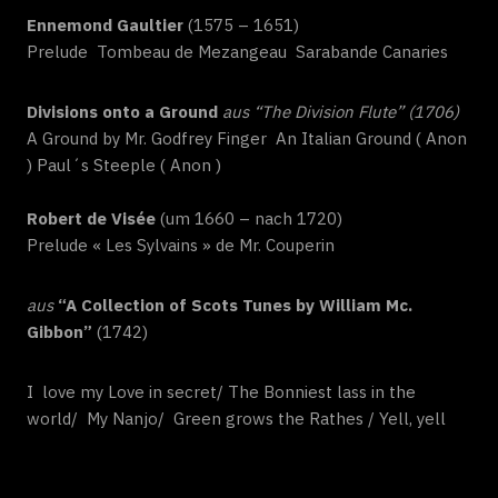
Ennemond Gaultier
(1575 – 1651)
Prelude Tombeau de Mezangeau Sarabande Canaries
Divisions onto a Ground
aus “The Division Flute” (1706)
A Ground by Mr. Godfrey Finger An Italian Ground ( Anon
) Paul´s Steeple ( Anon )
Robert de Visée
(um 1660 – nach 1720)
Prelude « Les Sylvains » de Mr. Couperin
aus
“A Collection of Scots Tunes by William Mc.
Gibbon”
(1742)
I love my Love in secret/ The Bonniest lass in the
world/ My Nanjo/ Green grows the Rathes / Yell, yell