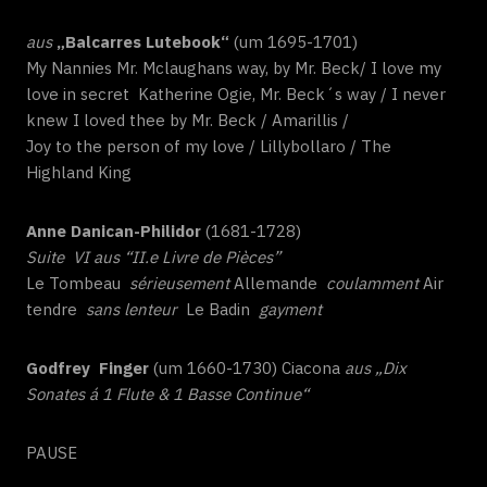
a
us
„Balcarres Lutebook“
(um 1695-1701)
My Nannies Mr. Mclaughans way, by Mr. Beck/ I love my
love in secret Katherine Ogie, Mr. Beck´s way / I never
knew I loved thee by Mr. Beck / Amarillis /
Joy to the person of my love / Lillybollaro / The
Highland King
Anne Danican-Philidor
(1681-1728)
Suite
VI aus “II.e Livre de Pièces”
Le Tombeau
sérieusement
Allemande
coulamment
Air
tendre
sans lenteur
Le Badin
gayment
Godfrey Finger
(um 1660-1730) Ciacona
aus „Dix
Sonates á 1 Flute & 1 Basse Continue“
PAUSE