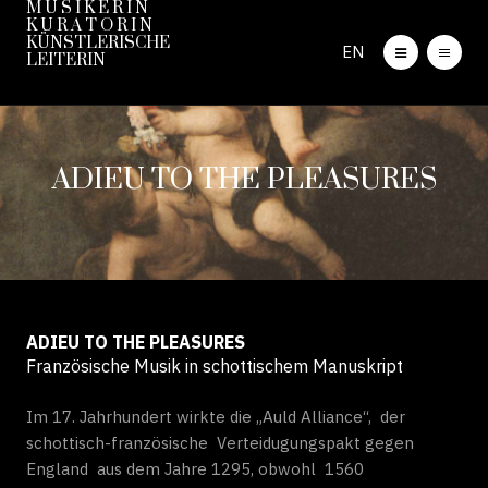
M U S I K E R I N
K U R A T O R I N
KÜNSTLERISCHE
EN
LEITERIN
ADIEU TO THE PLEASURES
ADIEU TO THE PLEASURES
Französische Musik in schottischem Manuskript
Im 17. Jahrhundert wirkte die „Auld Alliance“, der
schottisch-französische Verteidugungspakt gegen
England aus dem Jahre 1295, obwohl 1560