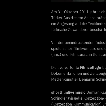
Am 31. Oktober 2011 jährt sic
Türkei. Aus diesem Anlass prä
ein Abgesang auf die Textilindu
türkische Zuwanderer beschäfti
Vor der beeindruckenden Indust
spielen shortfilmlivemusic und
(nmz) und Filmausschnitten aus
Die live vertonte
Filmcollage
be
Dokumentationen und Zeitzeugn
Medienkünstler Benjamin Schind
shortfilmlivemusic
Demian Kapp
Schindler (visuelle Konzeption/R
(Konzeption, Kommunikation) und