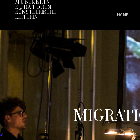
M U S I K E R I N
K U R A T O R I N
KÜNSTLERISCHE
HOME
LEITERIN
MIGRATI