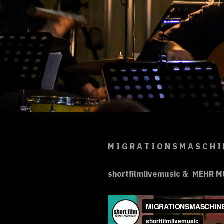
M I G R A T I O N S M A S C H I
shortfilmlivemusic & MEHR 