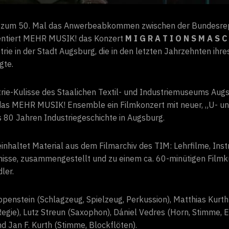
h zum 50. Mal das Anwerbeabkommen zwischen der Bundesrep
sentiert MEHR MUSIK! das Konzert
M I G R A T I O N S M A S C
strie in der Stadt Augsburg, die in den letzten Jahrzehnten i
gte.
rie-Kulisse des Staalichen Textil- und Industriemuseums Aug
 das MEHR MUSIK! Ensemble ein Filmkonzert mit neuer, „U- u
 80 Jahren Industriegeschichte in Augsburg.
inhaltet Material aus dem Filmarchiv des TIM: Lehrfilme, Inst
isse, zusammengestellt und zu einem ca. 60-minütigen Filmk
ler.
enstein (Schlagzeug, Spielzeug, Perkussion), Matthias Kurth 
egie), Lutz Streun (Saxophon), Dániel Vedres (Horn, Stimme, El
 Jan F. Kurth (Stimme, Blockflöten).