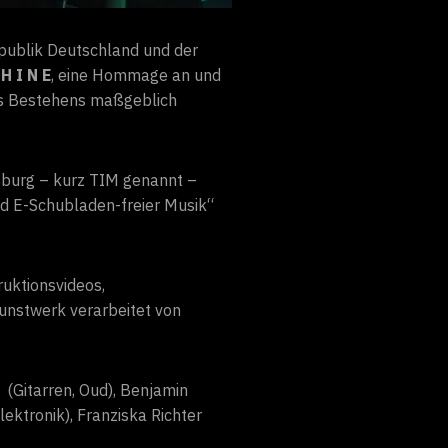
ublik Deutschland und der
 H I N E
, eine Hommage an und
hres Bestehens maßgeblich
sburg – kurz TIM genannt –
nd E-Schubladen-freier Musik“
ruktionsvideos,
unstwerk verarbeitet von
(Gitarren, Oud), Benjamin
ektronik), Franziska Richter