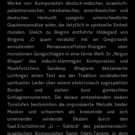
Werke von Komponisten deutsch-indischer, israelisch-
palästinensischer, mexikanischer, amerikanischer und
deutscher Herkunft spiegeln unterschiedliche
Glaubensansätze wider, die letztlich in spirituelle Einheit
münden. Gleich zu Beginn entführte Hildegard von
Bingens „O quam mirabilis“ mit an Gregorianik
anmutenden Renaissanceflöten-Klängen über
monotonen Gongschlägen in eine ferne Welt. In „Nirgun
Bhajan“ des indisch-stämmigen Komponisten und
Musikforschers Sandeep Bhagwati deklamierte
Lichtinger einen Text aus der Tradition nordindischer
spiritueller Lieder über einem elektronisch zugespielten
Bordun und sieben bunt gemischten
Schlaginstrumenten. Die daraus entstehenden sieben
Tonstufen bestimmten die improvisierte Melodik beider
Musiker und schwirrten als kreiselnde und sich
umeinander windende Skalen durch den
Saal.Erschütternd „Li – Sabbrá“ des palästinensisch-
israelischen Komponisten Samir Odeh-Tamimi, in dem