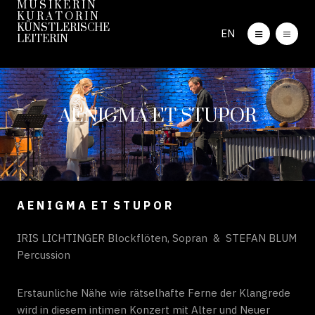
M U S I K E R I N
K U R A T O R I N
KÜNSTLERISCHE
EN
LEITERIN
AENIGMA ET STUPOR
A E N I G M A E T S T U P O R
IRIS LICHTINGER Blockflöten, Sopran & STEFAN BLUM
Percussion
Erstaunliche Nähe wie rätselhafte Ferne der Klangrede
wird in diesem intimen Konzert mit Alter und Neuer