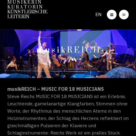
M U S I K E R I N
K U R A T O R I N
KÜNSTLERISCHE
EN
LEITERIN
m u s i k R E I C H
musikREICH – MUSIC FOR 18 MUSICIANS
Steve Reichs MUSIC FOR 18 MUSICIANS ist ein Erlebnis.
Leuchtende, gamelanartige Klangfarben, Stimmen ohne
Worte, der Rhythmus des menschlichen Atems in den
Holzinstrumenten, der Schlag des Herzens reflektiert im
gleichmäßigen Pulsieren der Klaviere und
Schlaginstrumente: Reichs Werk ist ein pralles Stück