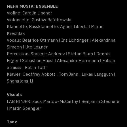
MEHR MUSIK! ENSEMBLE
Violine: Carolin Lindner
Violoncello: Gustaw Bafeltowski
Klarinette, Bassklarinette: Agnes Liberta ǀ Martin
Krechlak
Vocals: Beatrice Ottmann ǀ Iris Lichtinger ǀ Alexandrina
Simeon ǀ Ute Legner
Percussion: Stanimir Andreev ǀ Stefan Blum ǀ Dennis
Egger ǀ Sebastian Hausl ǀ Alexander Herrmann ǀ Fabian
Strauss ǀ Robin Toth
Klavier: Geoffrey Abbott ǀ Tom Jahn ǀ Lukas Langguth ǀ
Shenglong Li
Visuals
LAB BINÆR: Zack Marlow-McCarthy ǀ Benjamin Stechele
ǀ Martin Spengler
Tanz