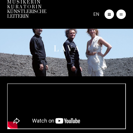
M U S I K E R I N
K U R A T O R I N
KÜNSTLERISCHE
EN
LEITERIN
L A V A