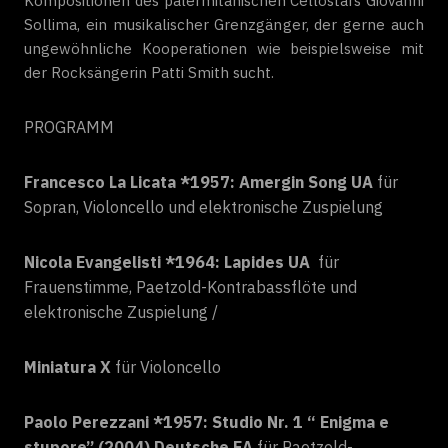
Kompositionen des palermitanischen Cellostars Giovanni
Sollima, ein musikalischer Grenzgänger, der gerne auch
ungewöhnliche Kooperationen wie beispielsweise mit
der Rocksängerin Patti Smith sucht.
PROGRAMM
Francesco La Licata *1957: Amergin Song UA
für
Sopran, Violoncello und elektronische Zuspielung
Nicola Evangelisti *1964: Lapides UA
für
Frauenstimme, Paetzold-Kontrabassflöte und
elektronische Zuspielung /
Miniatura X
für Violoncello
Paolo Perezzani *1957: Studio Nr. 1 “ Enigma e
stupore” (2004)
Deutsche EA
für Paetzold-