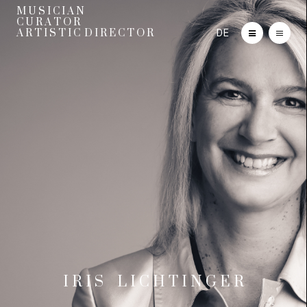
M U S I C I A N
C U R A T O R
DE
A R T I S T I C D I R E C T O R
I R I S L I C H T I N G E R